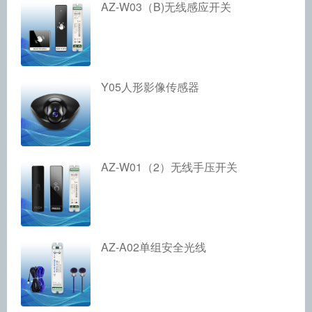
AZ-W03（B)无线感应开关
Y05人形影像传感器
AZ-W01（2）无线手压开关
AZ-A02单组安全光线