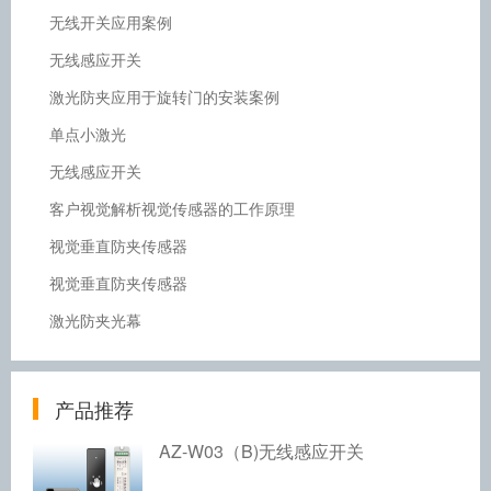
无线开关应用案例
无线感应开关
激光防夹应用于旋转门的安装案例
单点小激光
无线感应开关
客户视觉解析视觉传感器的工作原理
视觉垂直防夹传感器
视觉垂直防夹传感器
激光防夹光幕
产品推荐
AZ-W03（B)无线感应开关