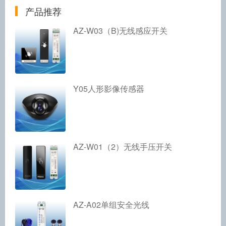
产品推荐
AZ-W03（B)无线感应开关
Y05人形影像传感器
AZ-W01（2）无线手压开关
AZ-A02单组安全光线