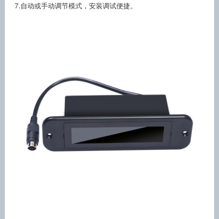
7.自动或手动调节模式，安装调试便捷。