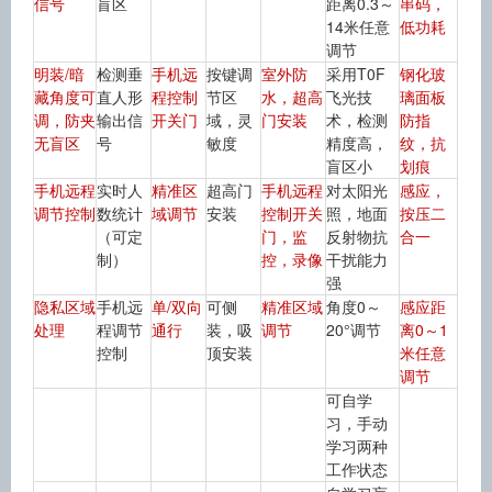
信号
盲区
距离0.3～
串码，
14米任意
低功耗
调节
明装/暗
检测垂
手机远
按键调
室外防
采用T0F
钢化玻
藏角度可
直人形
程控制
节区
水，超高
飞光技
璃面板
调，防夹
输出信
开关门
域，灵
门安装
术，检测
防指
无盲区
号
敏度
精度高，
纹，抗
盲区小
划痕
手机远程
实时人
精准区
超高门
手机远程
对太阳光
感应，
调节控制
数统计
域调节
安装
控制开关
照，地面
按压二
（可定
门，监
反射物抗
合一
制）
控，录像
干扰能力
强
隐私区域
手机远
单/双向
可侧
精准区域
角度0～
感应距
处理
程调节
通行
装，吸
调节
20°调节
离0～1
控制
顶安装
米任意
调节
可自学
习，手动
学习两种
工作状态