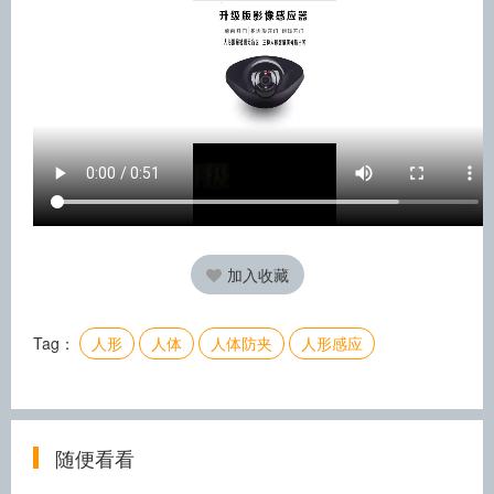
加入收藏
Tag：
人形
人体
人体防夹
人形感应
随便看看