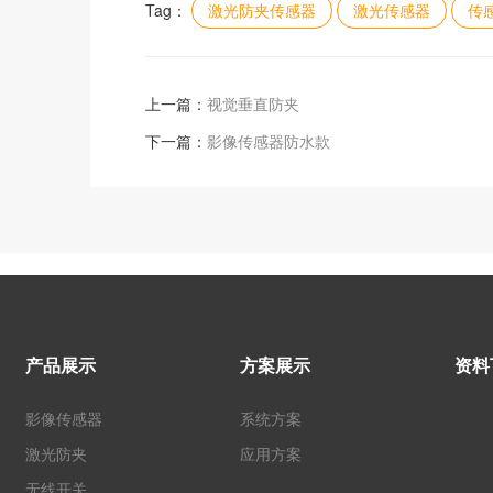
Tag：
激光防夹传感器
激光传感器
传
上一篇：
视觉垂直防夹
下一篇：
影像传感器防水款
产品展示
方案展示
资料
影像传感器
系统方案
激光防夹
应用方案
无线开关