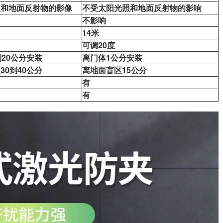
照和地面反射物的
影像
不受太阳光照和地面反射物的影响
不影响
14米
可调20度
到20公分安装
离门体1公分安装
30到40公分
离地面盲区15公分
有
有