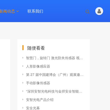
新闻动态
联系我们
随便看看
智慧门，旋转门 激光防夹传感器 视觉垂直防夹传感器 安全防护
人形影像感应器
第 27 届中国建博会（广州）观展邀请函
手动影像传感器
“深圳安智光电科技与金捍安全智能科技达成深入合作，共谋未来发展机遇”
安智光电产品介绍
安全光幕