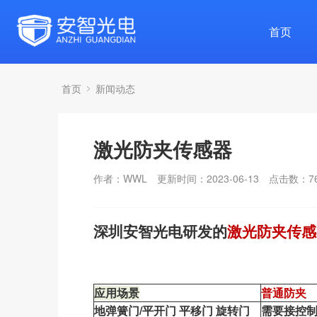
首页
首页
新闻动态
激光防夹传感器
作者：WWL
更新时间：2023-06-13
点击数：
7
深圳安智光电
研发的
激光防夹传感
应用场景
普通防夹
地弹簧门/平开门 平移门 旋转门
需要接控