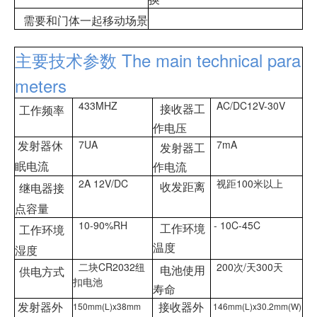
需要和门体一起移动场景
主要技术参数 The main technical para
meters
433MHZ
AC/DC12V-30V
接收器工
工作频率
作电压
发射器休
7UA
7mA
发射器工
眠电流
作电流
2A 12V/DC
视距100米以上
收发距离
继电器接
点容量
10-90%RH
- 10C-45C
工作环境
工作环境
温度
湿度
二块CR2032纽
200次/天300天
电池使用
供电方式
扣电池
寿命
发射器外
接收器外
150mm(L)x38mm
146mm(L)x30.2mm(W)