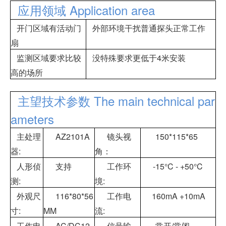
应用领域 Application area
开门区域有活动门
外部环境干扰普通探头正常工作
扇
监测区域要求比较
没特殊要求更低于4米安装
高的场所
主望技术参数 The main technical par
ameters
主处理
AZ2101A
镜头视
150*115*65
器:
角：
人形侦
支持
工作环
-15°C - +50°C
测:
境:
外观尺
116*80*56
工作电
160mA +10mA
寸:
MM
流:
工作电
AC/DC12-
信号输
常开/常闭