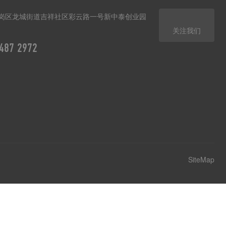
岗区龙城街道吉祥社区彩云路一号新中泰创业园
关注我们
487 2972
SiteMap